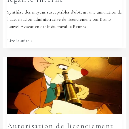
salarié
protégé
Synthèse des moyens susceptibles d’obtenir une annulation de
contrôle
l’autorisation administrative de licenciement par Bruno
de
Louvel Avocat en droit du travail à Rennes
la
légalité
Lire la suite »
interne
Autorisation
de
licenciement
économique
du
salarié
protégé
:
contrôle
Autorisation de licenciement
de