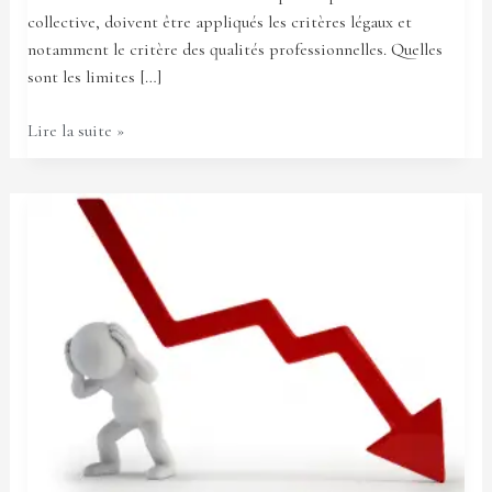
collective, doivent être appliqués les critères légaux et
notamment le critère des qualités professionnelles. Quelles
sont les limites […]
Lire la suite »
Redressement
judiciaire
et
contrat
de
transition
professionnelle