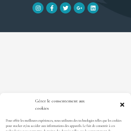
I
F
T
G
L
n
a
w
o
i
s
c
i
o
n
t
e
t
g
k
a
b
t
l
e
g
o
e
e
d
r
o
r
-
i
a
k
p
n
m
-
l
f
u
s
-
g
Gérer le consentement aux
cookies
Pour offrir les meilleures expériences, nous utilisons des technologies telles que les cookies
pour stocker et/ou accéder aux informations des appareils. Le fait de consentir à ces