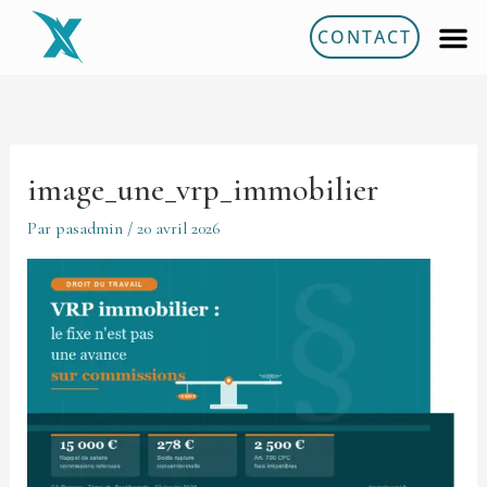
Aller
CONTACT
au
contenu
image_une_vrp_immobilier
Par
pasadmin
/
20 avril 2026