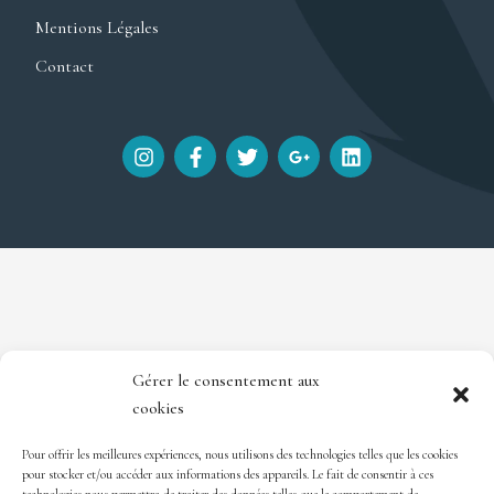
Mentions Légales
Contact
I
F
T
G
L
n
a
w
o
i
s
c
i
o
n
t
e
t
g
k
a
b
t
l
e
g
o
e
e
d
r
o
r
-
i
a
k
p
n
m
-
l
f
u
s
-
Gérer le consentement aux
g
cookies
Pour offrir les meilleures expériences, nous utilisons des technologies telles que les cookies
pour stocker et/ou accéder aux informations des appareils. Le fait de consentir à ces