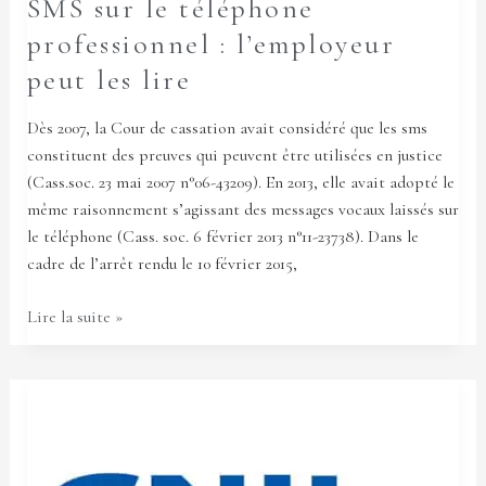
SMS sur le téléphone
professionnel : l’employeur
peut les lire
Dès 2007, la Cour de cassation avait considéré que les sms
constituent des preuves qui peuvent être utilisées en justice
(Cass.soc. 23 mai 2007 n°06-43209). En 2013, elle avait adopté le
même raisonnement s’agissant des messages vocaux laissés sur
le téléphone (Cass. soc. 6 février 2013 n°11-23738). Dans le
cadre de l’arrêt rendu le 10 février 2015,
Lire la suite »
Déclaration
CNIL
et
contrôle