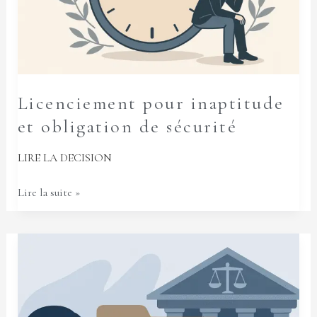
sécurité
Licenciement pour inaptitude
et obligation de sécurité
LIRE LA DECISION
Lire la suite »
RGPD
et
droit
des
salariés