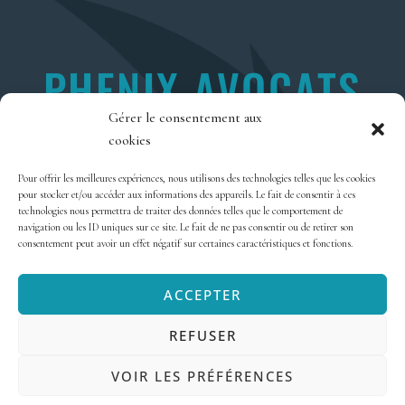
PHENIX AVOCATS
Gérer le consentement aux
2 RUE PIERRE JOSEPH COLIN
cookies
35000 RENNES
Pour offrir les meilleures expériences, nous utilisons des technologies telles que les cookies
pour stocker et/ou accéder aux informations des appareils. Le fait de consentir à ces
technologies nous permettra de traiter des données telles que le comportement de
navigation ou les ID uniques sur ce site. Le fait de ne pas consentir ou de retirer son
Politique de confidentialité
consentement peut avoir un effet négatif sur certaines caractéristiques et fonctions.
Mentions Légales
Contact
ACCEPTER
REFUSER
I
F
T
G
L
n
a
w
o
i
VOIR LES PRÉFÉRENCES
s
c
i
o
n