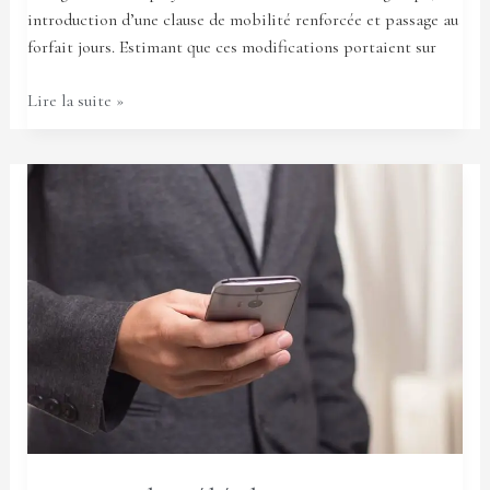
introduction d’une clause de mobilité renforcée et passage au
forfait jours. Estimant que ces modifications portaient sur
Lire la suite »
SMS
sur
le
téléphone
professionnel
:
l’employeur
peut
les
lire