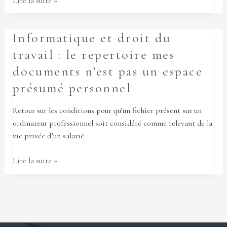
Lire la suite »
Informatique
Informatique et droit du
et
travail : le repertoire mes
droit
documents n’est pas un espace
du
présumé personnel
travail
:
Retour sur les conditions pour qu’un fichier présent sur un
le
ordinateur professionnel soit considéré comme relevant de la
repertoire
vie privée d’un salarié
mes
documents
Lire la suite »
n’est
pas
un
espace
présumé
personnel