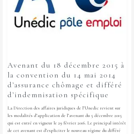
la
convention
du
14
mai
2014
d’assurance
chômage
et
Avenant du 18 décembre 2015 à
différé
la convention du 14 mai 2014
d’indemnisation
spécifique
d’assurance chômage et différé
d’indemnisation spécifique
La Direction des affaires juridiques de l’Unedic revient sur
les modalités d’application de l’avenant du 5 décembre 2015
qui est entré en vigueur le 29 février 2016. Le principal intérêt
de cet avenant est d’expliciter le nouveau régime du différé