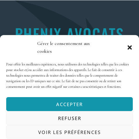
PHENIX AVOCATS
Gérer le consentement aux
2 RUE PIERRE JOSEPH COLIN
cookies
35000 RENNES
Pour offrir les meilleures expériences, nous utilisons des technologies telles que les cookies
pour stocker et/ou accéder aux informations des appareils. Le fait de consentir à ces
technologies nous permettra de traiter des données telles que le comportement de
navigation ou les ID uniques sur ce site. Le fait de ne pas consentir ou de retirer son
Politique de confidentialité
consentement peut avoir un effet négatif sur certaines caractéristiques et fonctions.
Mentions Légales
Contact
ACCEPTER
REFUSER
I
F
T
G
L
n
a
w
o
i
VOIR LES PRÉFÉRENCES
s
c
i
o
n