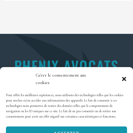
PHENIX AVOCATS
Gérer le consentement aux
2 RUE PIERRE JOSEPH COLIN
cookies
35000 RENNES
Pour offrir les meilleures expériences, nous utilisons des technologies telles que les cookies
pour stocker et/ou accéder aux informations des appareils. Le fait de consentir à ces
technologies nous permettra de traiter des données telles que le comportement de
navigation ou les ID uniques sur ce site. Le fait de ne pas consentir ou de retirer son
Politique de confidentialité
consentement peut avoir un effet négatif sur certaines caractéristiques et fonctions.
Mentions Légales
Contact